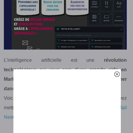
L’intelligence artificielle est une
révolution
technologique
qui vous sera d’une
grande aide en
Marketing
pour
optimiser vos créations
et
performer
dans vos taux de transformation
.
Voici quelques exemples d’utilisation que vous pouvez
mettre en pratique dés maintenant avec un
compte Mail
Next
: