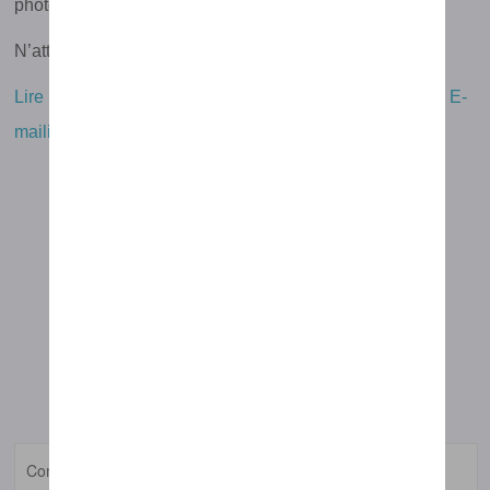
photo.
N’attendez plus et testez gratuitement dés aujourd’hui !
Lire la suite sur l’Intelligence Artificielle dans un logiciel E-
mailing
J'ESSAYE GRATUITEMENT ICI
CHOISISSEZ VOTRE FORMULE
LAISSER UN COMMENTAIRE