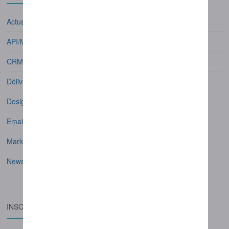
Actus Mail Next
API/Modules
CRM / Gestion de contacts
Délivrabilité
Design
Email Marketing
Marketing Automation
Newsletters / Presse
INSCRIVEZ VOUS À LA NEWSLETTER