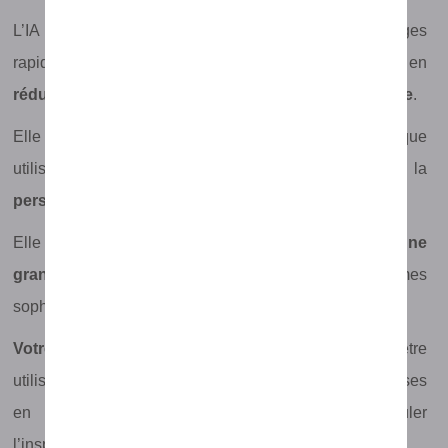
L’IA peut vous créer une grande quantité d’images
rapidement. Utile pour les projets d’envergure tout en
réduisant des coûts liés à l’embauche d’un graphiste
.
Elle peut créer des images personnalisées pour chaque
utilisateur, ce qui
améliore l’expérience
et la
personnalisation des messages.
Elle peut créer des
images de haute qualité et d’une
grande précision
en utilisant des algorithmes
sophistiqués afin d’optimiser vos résultats.
Votre imagination est la seule limite!
L’IA peut être
utilisée pour générer des
idées créatives
pour les mises
en page et les présentations, aidant à stimuler
l’inspiration.