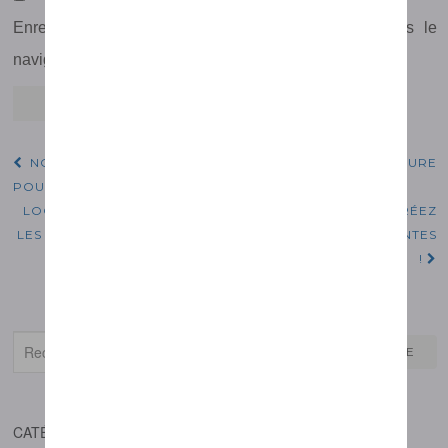
Enregistrer mon nom, mon e-mail et mon site dans le
navigateur pour mon prochain commentaire.
NOUVEAUTÉ: LE MARKETING AUTOMATION SUR MESURE
Navigation d'article
POUR VOTRE ACTIVITÉ !
LOGICIEL EMAILING ET INTELLIGENCE ARTIFICIELLE: CRÉEZ
LES MEILLEURS OBJETS ET DES IMAGES ÉPOUSTOUFLANTES
!
Recherche :
RECHERCHE
CATÉGORIES