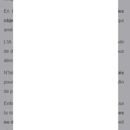
En E-mailing, elle peut être utilisée pour
optimiser les
objets, les titres et vos phrases d’accroche
, ce qui
améliore l’
engagement
de vos destinataires.
L’IA peut être utilisée pour créer des
images d’art
à partir
de données d’images existantes, ce qui peut aider à vous
démarquer.
N’hésitez pas à utiliser ces
nouvelles fonctionnalités
pour reformuler des textes et trouvez des synonymes afin
de proposer
des contenus originaux et inédits
!
Enfin l’IA peut être utilisée afin de créer des images pour
la navigation, telles que des
cartes, des vues aériennes
ou des zooms très difficiles
à obtenir grâce à un appareil