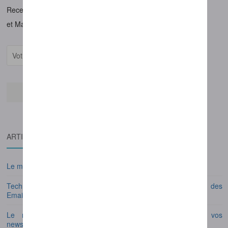
Recevez les dernières actualités et astuces en E-mailing
et Marketing automation:
ARTICLES RÉCENTS
Le meilleur logiciel Newsletter pour votre stratégie Emailing
Techniques et outils gratuits pour récupérer rapidement des
Emails BtoB
Le meilleur logiciel Emailing Marketing pour envoyer vos
newsletters